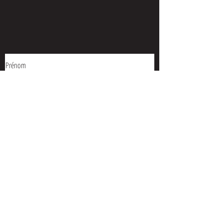
Prénom
Nom de famille
Menu déroulant, sélectionnez votre demande
E‑mail